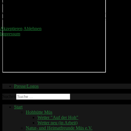
Wir benutzen Cookies
Wir nutzen Cookies auf unserer Website. Einige von ihnen sind essenzi
können selbst entscheiden, ob Sie die Cookies zulassen möchten. Bitte
Akzeptieren
Ablehnen
Impressum
© 2026 Kirmes Müs
Presse/Logos
Suchen
Start
Hohhütte Müs
Wetter "Auf der Hoh"
Wetter neu (in Arbeit)
Natur- und Heimatfreunde Müs e.V.